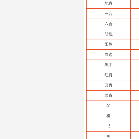
地肖
三合
六合
阴性
阳性
白边
黑中
红肖
蓝肖
绿肖
琴
棋
书
画