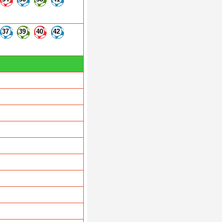
37
39
40
42