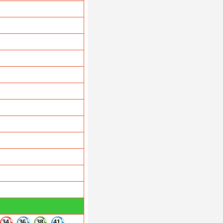
34
36
38
41