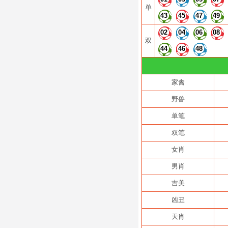
单
43
45
47
49
02
04
06
08
双
44
46
48
家禽
野兽
单笔
双笔
女肖
男肖
吉美
凶丑
天肖