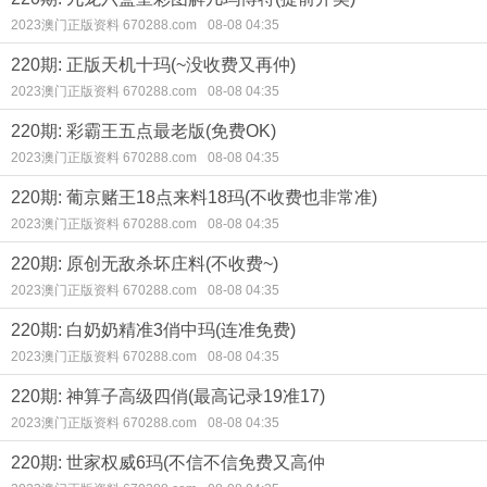
2023澳门正版资料 670288.com
08-08 04:35
220期: 正版天机十玛(~没收费又再仲)
2023澳门正版资料 670288.com
08-08 04:35
220期: 彩霸王五点最老版(免费OK)
2023澳门正版资料 670288.com
08-08 04:35
220期: 葡京赌王18点来料18玛(不收费也非常准)
2023澳门正版资料 670288.com
08-08 04:35
220期: 原创无敌杀坏庄料(不收费~)
2023澳门正版资料 670288.com
08-08 04:35
220期: 白奶奶精准3俏中玛(连准免费)
2023澳门正版资料 670288.com
08-08 04:35
220期: 神算子高级四俏(最高记录19准17)
2023澳门正版资料 670288.com
08-08 04:35
220期: 世家权威6玛(不信不信免费又高仲