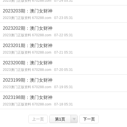
2023澳门正版资料 670288.com
07-24 05:31
2023203期：澳门女财神
2023澳门正版资料 670288.com
07-23 05:31
2023202期：澳门女财神
2023澳门正版资料 670288.com
07-22 05:31
2023201期：澳门女财神
2023澳门正版资料 670288.com
07-21 05:31
2023200期：澳门女财神
2023澳门正版资料 670288.com
07-20 05:31
2023199期：澳门女财神
2023澳门正版资料 670288.com
07-19 05:31
2023198期：澳门女财神
2023澳门正版资料 670288.com
07-18 05:31
上一页
第1页
下一页