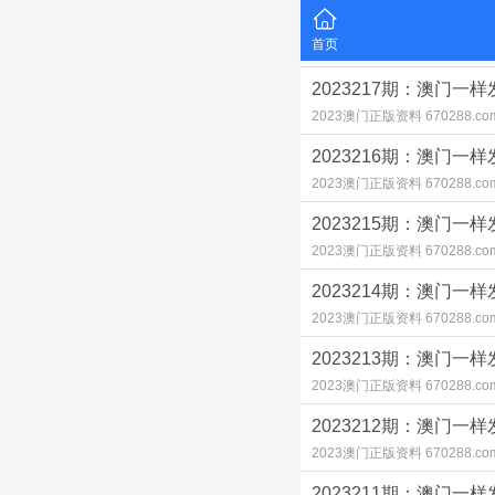
首页
2023217期：澳门一样
2023澳门正版资料 670288.co
2023216期：澳门一样
2023澳门正版资料 670288.co
2023215期：澳门一样
2023澳门正版资料 670288.co
2023214期：澳门一样
2023澳门正版资料 670288.co
2023213期：澳门一样
2023澳门正版资料 670288.co
2023212期：澳门一样
2023澳门正版资料 670288.co
2023211期：澳门一样