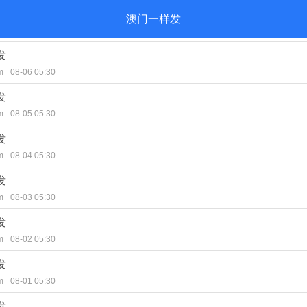
澳门一样发
发
m
08-06 05:30
发
m
08-05 05:30
发
m
08-04 05:30
发
m
08-03 05:30
发
m
08-02 05:30
发
m
08-01 05:30
发