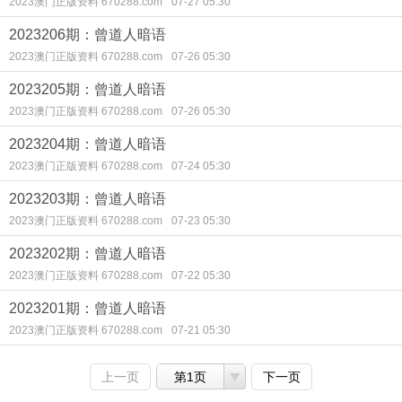
2023澳门正版资料 670288.com
07-27 05:30
2023206期：曾道人暗语
2023澳门正版资料 670288.com
07-26 05:30
2023205期：曾道人暗语
2023澳门正版资料 670288.com
07-26 05:30
2023204期：曾道人暗语
2023澳门正版资料 670288.com
07-24 05:30
2023203期：曾道人暗语
2023澳门正版资料 670288.com
07-23 05:30
2023202期：曾道人暗语
2023澳门正版资料 670288.com
07-22 05:30
2023201期：曾道人暗语
2023澳门正版资料 670288.com
07-21 05:30
上一页
第1页
下一页