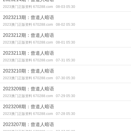
2023澳门正版资料 670288.com
08-03 05:30
2023213期：曾道人暗语
2023澳门正版资料 670288.com
08-02 05:30
2023212期：曾道人暗语
2023澳门正版资料 670288.com
08-01 05:30
2023211期：曾道人暗语
2023澳门正版资料 670288.com
07-31 05:30
2023210期：曾道人暗语
2023澳门正版资料 670288.com
07-30 05:30
2023209期：曾道人暗语
2023澳门正版资料 670288.com
07-29 05:30
2023208期：曾道人暗语
2023澳门正版资料 670288.com
07-28 05:30
2023207期：曾道人暗语